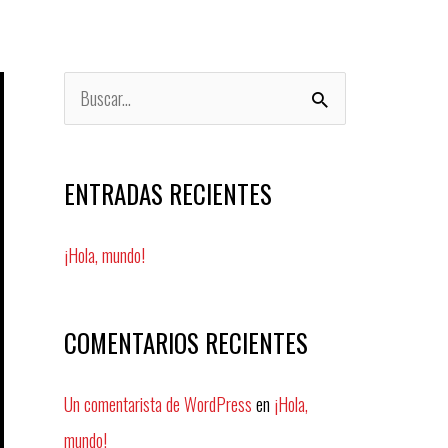
B
u
s
ENTRADAS RECIENTES
c
a
¡Hola, mundo!
r
p
COMENTARIOS RECIENTES
o
r
Un comentarista de WordPress
en
¡Hola,
:
mundo!