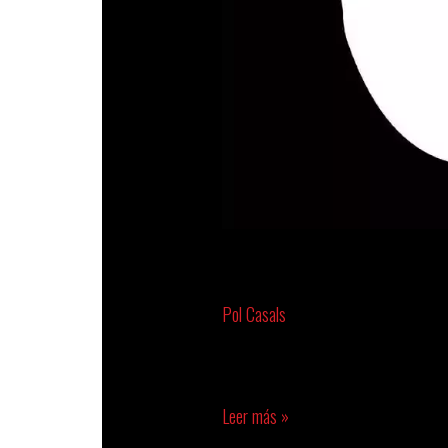
MOU JIAN
Pol Casals
Mou Jian CHINA Instagram
Leer más »