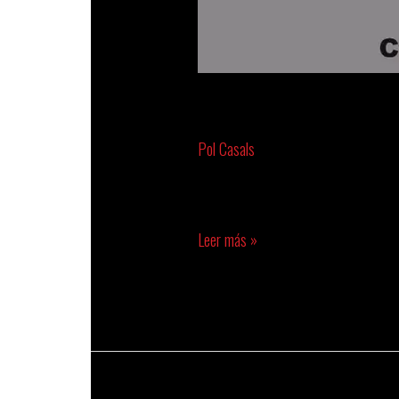
MINGLIANG LI
Pol Casals
Mingliang Li CHINA Instagram
Leer más »