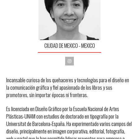
CIUDAD DE MEXICO - MEXICO
I
n
s
t
a
Incansable curiosa de los quehaceres y tecnologías para el diseño en
g
r
la comunicación gráfica y fiel apasionada de los libros y sus
a
m
promotores, sin importar épocas ni fronteras.
Es licenciada en Diseño Gráfico por la Escuela Nacional de Artes
Plásticas-UNAM con estudios de doctorado en tipografía por la
Universitat de Barcelona-España. Ha experimentado varios campos del
diseño, principalmente en imagen corporativa, editorial, fotografía,
web y cartel que le han permitido liderar proyectos para empresa e